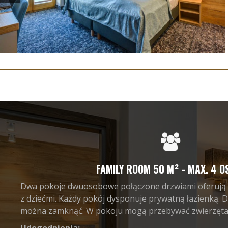
FAMILY ROOM 50 M² - MAX. 4 O
Dwa pokoje dwuosobowe połączone drzwiami oferują d
z dziećmi. Każdy pokój dysponuje prywatną łazienką. D
można zamknąć. W pokoju mogą przebywać zwierzęt
Udogodnienia: