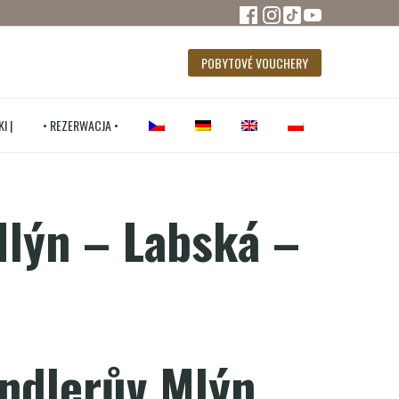
POBYTOVÉ VOUCHERY
I |
• REZERWACJA •
Mlýn – Labská –
indlerův Mlýn