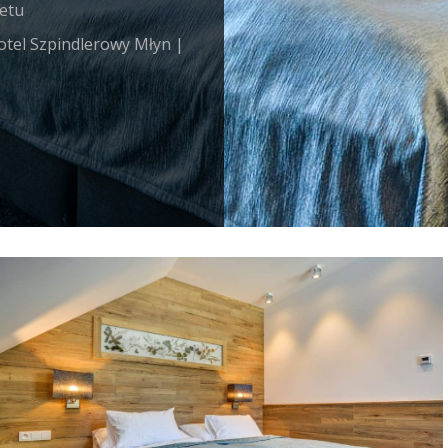
fetu
otel Szpindlerowy Młyn |