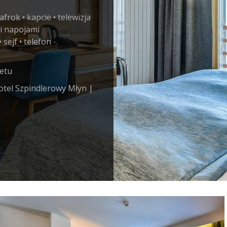
frok • kapcie • telewizja
 i napojami
sejf • telefon
fetu
otel Szpindlerowy Młyn |