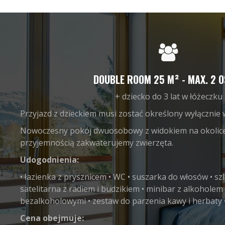
DOUBLE ROOM 25 M² - MAX. 2 O
+ dziecko do 3 lat w łóżeczku
Przyjazd z dzieckiem musi zostać określony wyłącznie 
Nowoczesny pokój dwuosobowy z widokiem na okolicę
przyjemnością zakwaterujemy zwierzęta.
Udogodnienia:
• łazienka z prysznicem • WC • suszarka do włosów • szla
satelitarna z radiem i budzikiem • minibar z alkoholem
bezalkoholowymi • zestaw do parzenia kawy i herbaty • 
Cena obejmuje: