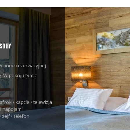
SOBY
w nocie rezerwacyjnej.
. W pokoju tym z
frok • kapcie • telewizja
 i napojami
sejf • telefon