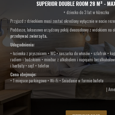
SUPERIOR DOUBLE ROOM 28 M² - MAX
+ dziecko do 3 lat w łóżeczku
Przyjazd z dzieckiem musi zostać określony wyłącznie w nocie reze
Poddasze, luksusowo urządzony pokój dwuosobowy z widokiem na o
przebywać zwierzęta.
Udogodnienia:
• łazienka z prysznicem • WC • suszarka do włosów • szlafrok • kapc
radiem i budzikiem • minibar z alkoholem i napojami bezalkoholow
i herbaty • sejf • telefon
Cena obejmuje:
• 1 miejsce parkingowe • Wi-Fi • Śniadanie w formie bufetu
| Ame