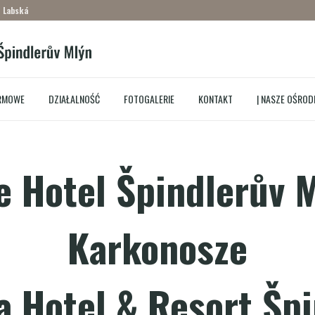
– Labská
IRMOWE
DZIAŁALNOŚĆ
FOTOGALERIE
KONTAKT
| NASZE OŚRODK
 Hotel Špindlerův 
Karkonosze
 Hotel & Resort Šp