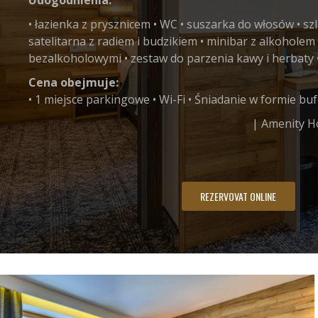
• łazienka z prysznicem • WC • suszarka do włosów • szla
satelitarna z radiem i budzikiem • minibar z alkoholem
bezalkoholowymi • zestaw do parzenia kawy i herbaty • 
Cena obejmuje:
• 1 miejsce parkingowe • Wi-Fi • Śniadanie w formie bu
| Amenity H
REZERVOVAT ONLINE