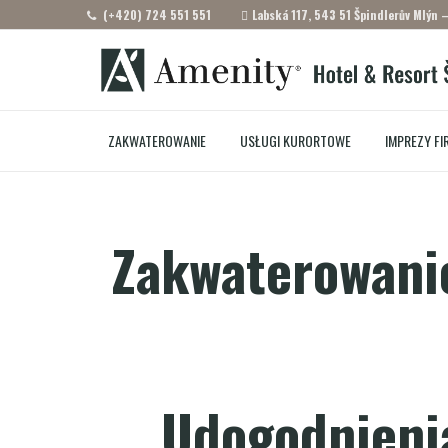
(+420) 724 551 551
Labská 117, 543 51 Špindlerův Mlýn 
ZAKWATEROWANIE
USŁUGI KURORTOWE
IMPREZY F
Zakwaterowanie
Udogodnienia