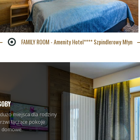
FAMILY ROOM - Amenity Hotel**** Szpindlerowy Młyn
SOBY
użo miejsca dla rodziny
rzwi łączące pokoje
a domowe.