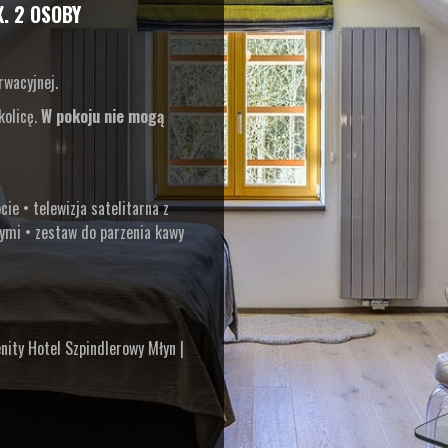
. 2 OSOBY
rwacyjnej.
kolicę.
W pokoju nie mogą
ie • telewizja satelitarna z
ymi • zestaw do parzenia kawy
nity Hotel Szpindlerowy Młyn |