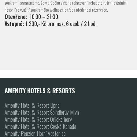
soukromí, garantujeme, že v průběhu vašeho relaxování nebudete rušeni ostatními
hosty. Pro využití soukromého wellness je třeba předchozí rezervace.
Otevřeno:
10:00 – 21:30
Vstupné:
1 200,- Kč pro max. 6 osob / 2 hod.
AMENITY HOTELS & RESORTS
Amenity Hotel & Resort Lipno
Amenity Hotel & Resort Špindlerův Mlýn
Amenity Hotel & Resort Orlické hory
Amenity Hotel & Resort Česká Kanada
Amenity Penzion Horní Věstonice