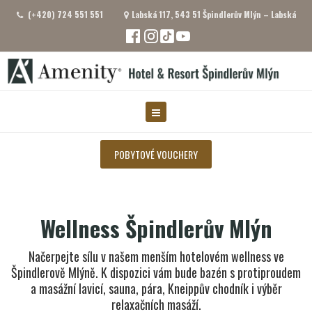
(+420) 724 551 551
Labská 117, 543 51 Špindlerův Mlýn – Labská
POBYTOVÉ VOUCHERY
Wellness Špindlerův Mlýn
Načerpejte sílu v našem menším hotelovém wellness ve
Špindlerově Mlýně. K dispozici vám bude bazén s protiproudem
a masážní lavicí, sauna, pára, Kneippův chodník i výběr
relaxačních masáží.